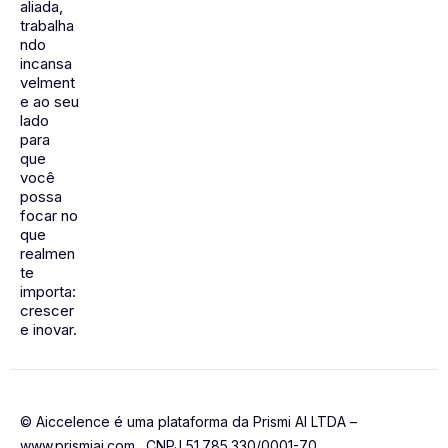
aliada,
trabalha
ndo
incansa
velment
e ao seu
lado
para
que
você
possa
focar no
que
realmen
te
importa:
crescer
e inovar.
© Aiccelence é uma plataforma da Prismi AI LTDA –
www.prismiai.com . CNPJ 51.785.330/0001-70.