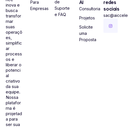
de
AI
redes
Para
inova e
Suporte
Empresas
sociais
Consultoria
busca
e FAQ
sac@aiccel
transfor
Projetos
mar
suas
Solicite
operaçõ
uma
es,
Proposta
simplific
ar
process
os e
liberar o
potenci
al
criativo
da sua
equipe.
Nossa
platafor
ma é
projetad
a para
ser sua