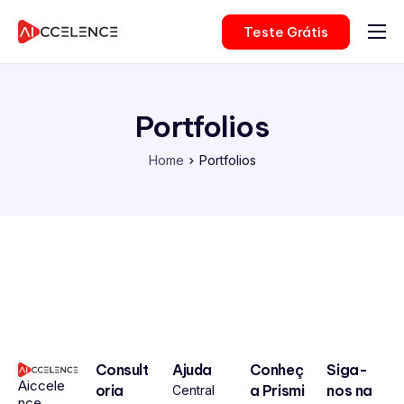
Teste Grátis
Nossas Soluções
Para Empresas
Portfolios
Consultoria
Home
Portfolios
Preços
Sobre Nós
Login
Consult
Ajuda
Conheç
Siga-
Aiccele
oria
a Prismi
nos na
Central
nce