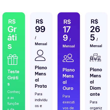
R$
R$
R$
R$
Gr
99
26
17
áti
5
9
/
/
/
s
Mensal
Mensal
Mensal
Plano
Plano
Plano
Teste
Mens
Mens
Mens
Gráti
al
al
al
s
Prata
Diam
Ouro
Conheç
ante
Para
Para
a as
indivídu
executi
Para
funçõe
os e
vos de
organiz
s da