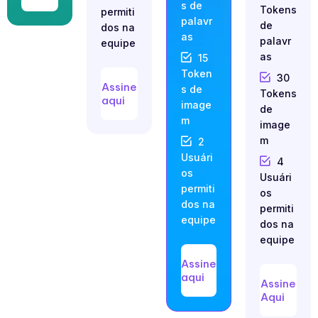
s de
Tokens
permiti
palavr
de
dos na
as
palavr
equipe
as
15
Token
30
Assine
s de
Tokens
aqui
image
de
m
image
m
2
Usuári
4
os
Usuári
permiti
os
dos na
permiti
equipe
dos na
equipe
Assine
aqui
Assine
Aqui