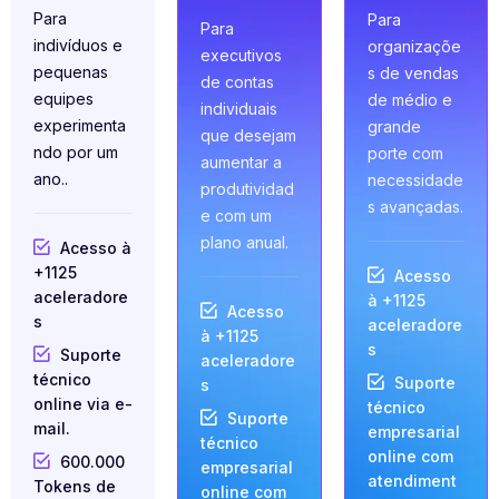
Para
Para
Para
indivíduos e
organizaçõe
executivos
pequenas
s de vendas
de contas
equipes
de médio e
individuais
experimenta
grande
que desejam
ndo por um
porte com
aumentar a
ano..
necessidade
produtividad
s avançadas.
e com um
plano anual.
Acesso à
+1125
Acesso
aceleradore
à +1125
Acesso
s
aceleradore
à +1125
s
Suporte
aceleradore
técnico
Suporte
s
online via e-
técnico
Suporte
mail.
empresarial
técnico
online com
600.000
empresarial
atendiment
Tokens de
online com