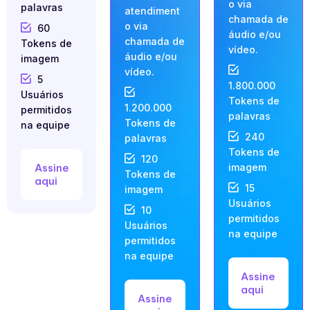
o via
palavras
atendiment
chamada de
o via
60
áudio e/ou
chamada de
Tokens de
vídeo.
áudio e/ou
imagem
vídeo.
5
1.800.000
Usuários
Tokens de
1.200.000
permitidos
palavras
Tokens de
na equipe
240
palavras
Tokens de
120
Assine
imagem
Tokens de
aqui
15
imagem
Usuários
10
permitidos
Usuários
na equipe
permitidos
na equipe
Assine
aqui
Assine