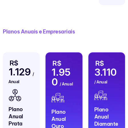
Planos Anuais e Empresariais
R$
R$
R$
1.129
1.95
3.110
/
0
Anual
/ Anual
/ Anual
Plano
Plano
Plano
Anual
Anual
Anual
Prata
Diamante
Ouro