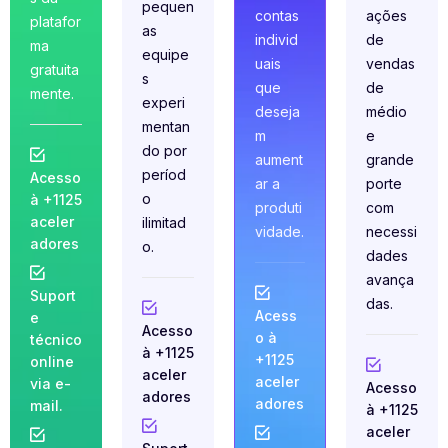
pequen
contas
ações
platafor
as
individ
de
ma
equipe
uais
vendas
gratuita
s
que
de
mente.
experi
deseja
médio
mentan
m
e
do por
aument
grande
períod
Acesso
ar a
porte
o
à +1125
produti
com
aceler
ilimitad
vidade.
necessi
adores
o.
dades
avança
Suport
das.
Acess
e
Acesso
o à
técnico
à +1125
+1125
online
aceler
aceler
via e-
Acesso
adores
adores
mail.
à +1125
aceler