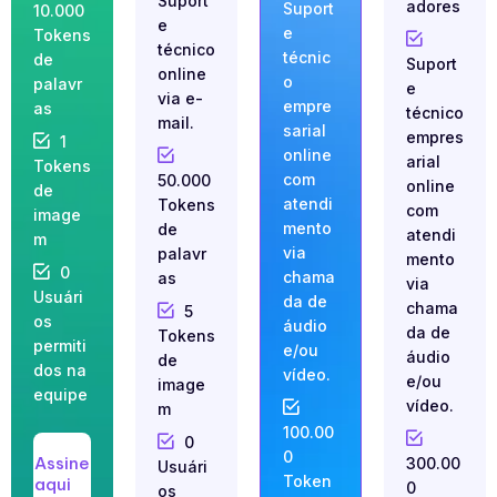
Suport
adores
Suport
10.000
e
e
Tokens
técnico
técnic
de
Suport
online
o
palavr
e
via e-
empre
as
técnico
mail.
sarial
empres
1
online
arial
Tokens
com
50.000
online
de
atendi
Tokens
com
image
mento
de
atendi
m
via
palavr
mento
0
chama
as
via
Usuári
da de
chama
5
os
áudio
da de
Tokens
permiti
e/ou
áudio
de
dos na
vídeo.
e/ou
image
equipe
vídeo.
m
100.00
0
0
Assine
300.00
Usuári
Token
aqui
0
os